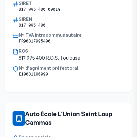
SIRET
817 995 400 00014
SIREN
817 995 400
N° TVA intracommunautaire
FR90817995400
RCS
817 995 400 R.C.S. Toulouse
N° d'agrément préfectoral
E10031100990
Auto École L'Union Saint Loup
Cammas