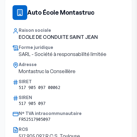
Auto École Montastruc
Raison sociale
ECOLE DE CONDUITE SAINT JEAN
Forme juridique
SARL - Société à responsabilité limitée
Adresse
Montastruc la Conseillère
SIRET
517 905 097 00062
SIREN
517 905 097
N° TVA intracommunautaire
FR52517905097
RCS
517 905 097 R.C.S. Toulouse