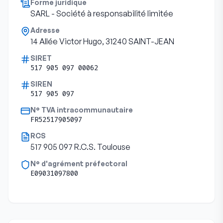
Forme juridique
SARL - Société à responsabilité limitée
Adresse
14 Allée Victor Hugo, 31240 SAINT-JEAN
SIRET
517 905 097 00062
SIREN
517 905 097
N° TVA intracommunautaire
FR52517905097
RCS
517 905 097 R.C.S. Toulouse
N° d'agrément préfectoral
E09031097800