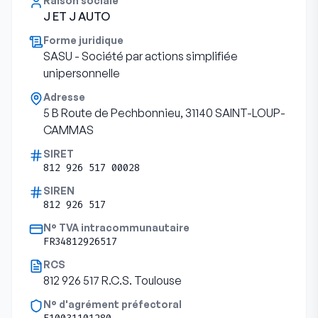
Raison sociale
J ET J AUTO
Forme juridique
SASU - Société par actions simplifiée
unipersonnelle
Adresse
5 B Route de Pechbonnieu, 31140 SAINT-LOUP-
CAMMAS
SIRET
812 926 517 00028
SIREN
812 926 517
N° TVA intracommunautaire
FR34812926517
RCS
812 926 517 R.C.S. Toulouse
N° d'agrément préfectoral